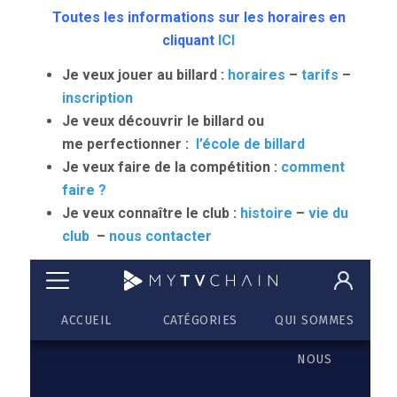
Toutes les informations sur les horaires en
cliquant
ICI
Je veux jouer au billard :
horaires
–
tarifs
–
inscription
Je veux découvrir le billard ou
me perfectionner :
l’école de billard
Je veux faire de la compétition :
comment
faire ?
Je veux connaître le club :
histoire
–
vie du
club
–
nous contacter